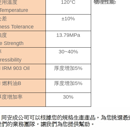
物理性能:
使用溫度
120
°C
Temperature
公差
±10%
ness Tolerance
強度
13.79MPa
le Strength
率
30~40%
essibility
IRM 903 Oil
厚度增加5%
M
燃料油B
厚度增加5%
厚度增加率
30%