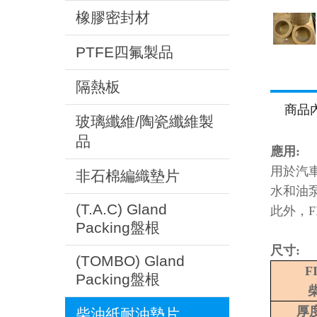
橡膠密封材
PTFE四氟製品
隔熱板
商品
玻璃纖維/陶瓷纖維製
品
應用:
用於汽
非石棉編織墊片
水和油
(T.A.C) Gland
此外，F
Packing盤根
尺寸:
(TOMBO) Gland
F
Packing盤根
厚
柴油紙耐油墊片