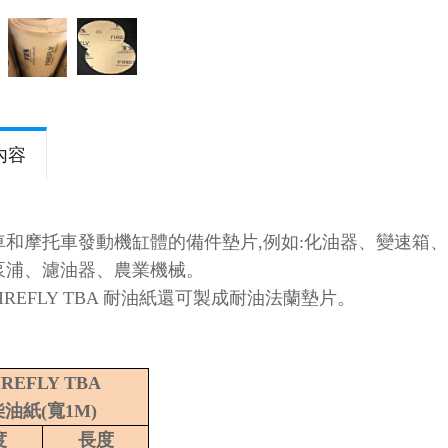
內容
車和摩托車發動機缸體的備件墊片,例如:化油器、變速箱
泵浦、濾油器、農業機械。
IREFLY TBA 耐油紙還可製成耐油法蘭墊片。
IREFLY TBA
柴油紙
(
寬
1M)
度
長度